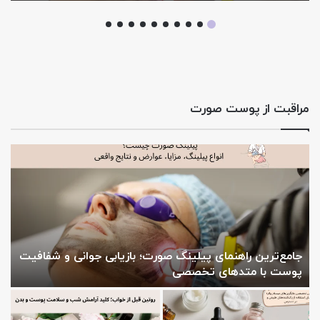
مراقبت از پوست صورت
جامع‌ترین راهنمای پیلینگ صورت؛ بازیابی جوانی و شفافیت
م
پوست با متدهای تخصصی
م