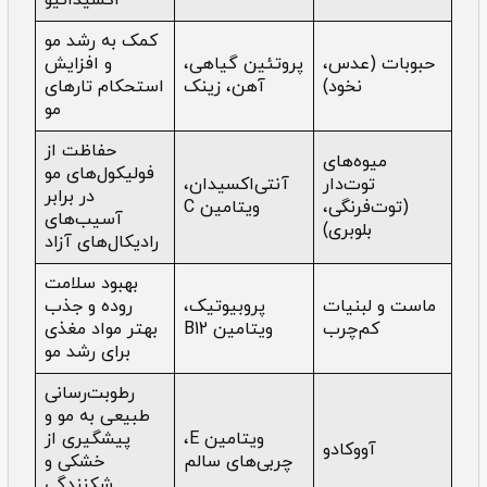
کمک به رشد مو
حبوبات (عدس،
پروتئین گیاهی،
و افزایش
نخود)
آهن، زینک
استحکام تارهای
مو
حفاظت از
میوه‌های
فولیکول‌های مو
توت‌دار
آنتی‌اکسیدان،
در برابر
(توت‌فرنگی،
ویتامین C
آسیب‌های
بلوبری)
رادیکال‌های آزاد
بهبود سلامت
ماست و لبنیات
پروبیوتیک،
روده و جذب
کم‌چرب
ویتامین B12
بهتر مواد مغذی
برای رشد مو
رطوبت‌رسانی
طبیعی به مو و
ویتامین E،
پیشگیری از
آووکادو
چربی‌های سالم
خشکی و
شکنندگی