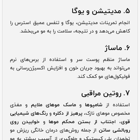
5. مدیتیشن و یوگا
انجام تمرینات مدیتیشن، یوگا و تنفس عمیق استرس را
کاهش می‌دهد و در نتیجه، سلامت را به مو می‌بخشد.
6. ماساژ
ماساژ منظم پوست سر و استفاده از برس‌های نرم
می‌تواند به بهبود جریان خون و افزایش اکسیژن‌رسانی به
فولیکول‌های مو کمک کند.
7. روتین مراقبی
استفاده از
شامپوها
و
ماسک موهای ملایم
و مغذی
مخصوص موهای نازک،
پرهیز از دکلره
و
رنگ‌های شیمیایی
قوی
، ا
جتناب از بستن محکم موها
و
خوابیدن روی
روبالشی ساتن
از جمله ‌‌‌‌روش‌های درمان خانگی ریزش مو
تخمدان پلی کیستیک و جلوگیری از آسیب بیشتر به مو