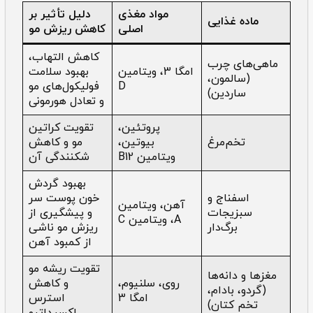
مواد مغذی
دلیل تأثیر بر
ماده غذایی
اصلی
کاهش ریزش مو
کاهش التهاب،
ماهی‌های چرب
امگا 3، ویتامین
بهبود سلامت
(سالمون،
D
فولیکول‌های مو
ساردین)
و تعادل هورمونی
پروتئین،
تقویت کراتین
تخم‌مرغ
بیوتین،
مو و کاهش
ویتامین B12
شکنندگی آن
بهبود گردش
اسفناج و
خون پوست سر
آهن، ویتامین
سبزیجات
و پیشگیری از
A، ویتامین C
برگ‌دار
ریزش مو ناشی
از کمبود آهن
تقویت ریشه مو
مغزها و دانه‌ها
روی، سلنیوم،
و کاهش
(گردو، بادام،
امگا 3
استرس
تخم کتان)
اکسیداتیو