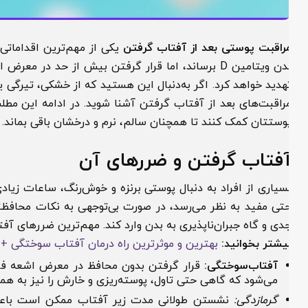
راقبت پوستی بعد از آفتاب گرفتن
یکی از مهم‌ترین اقداماتی است
بدن ویتامین D برساند، اما قرار گرفتن بیش از حد در مع
هدید خواهد کرد. اگر به‌دنبال این هستید که از خشکی، تیرگی یا
راقبت‌های بعد از آفتاب گرفتن آشنا شوید. در ادامه این مطلب به 
وستتان کمک کنند تا همچنان سالم، نرم و درخشان باقی بماند.
فتاب گرفتن و ضررهای آن
سیاری از افراد به دنبال پوستی برنزه و خوش‌رنگ، ساعات زیادی را زی
تی مفید به نظر می‌رسد، در صورت بی‌توجهی به نکات محافظتی و 
دی و گاه جبران‌ناپذیری به بدن وارد کند. مهم‌ترین ضررهای آفتاب عب
یشتر بخوانید:
بهترین و موثرترین راه درمان آفتاب سوختگی + رو
آفتاب‌سوختگی:
قرار گرفتن بدون محافظ در معرض اشعه فرابنف
می‌شود که گاهی حتی تاول، پوسته‌ریزی و خارش را نیز به همراه دا
گرمازدگی:
نشستن طولانی مدت زیر آفتاب ممکن است باعث افزا