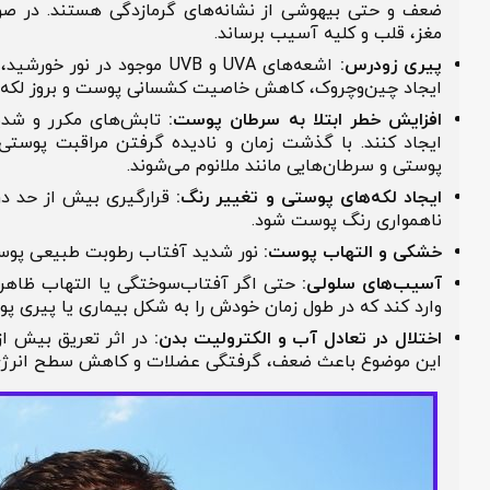
ضعف و حتی بیهوشی از نشانه‌های گرمازدگی هستند. در صورت بی
مغز، قلب و کلیه آسیب برساند.
پیری زودرس:
اشعه‌های UVA و UVB موجود در نو
ایجاد چین‌وچروک، کاهش خاصیت کشسانی پوست و بروز لکه‌های 
افزایش خطر ابتلا به سرطان پوست:
ایجاد کنند. با گذشت زمان و نادیده گرفتن مراقبت پوستی بعد
پوستی و سرطان‌هایی مانند ملانوم می‌شوند.
ایجاد لکه‌های پوستی و تغییر رنگ:
قرارگیری بیش از حد در معر
ناهمواری رنگ پوست شود.
خشکی و التهاب پوست:
نور شدید آفتاب رطوبت طبیعی پوست را ا
آسیب‌های سلولی:
وارد کند که در طول زمان خودش را به شکل بیماری یا پیری پوست 
اختلال در تعادل آب و الکترولیت بدن:
در اثر تعریق بیش از حد 
این موضوع باعث ضعف، گرفتگی عضلات و کاهش سطح انرژی می‌