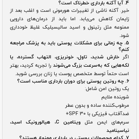
4. آیا آکنه بارداری خطرناک است؟
خیر. آکنه ناشی از تغییرات هورمونی است و اغلب بعد از
زایمان کاهش می‌یابد. اما باید از درمان‌های دارویی
ممنوعه مثل رتینول و اسید سالیسیلیک غلیظ خودداری
شود.
5. چه زمانی برای مشکلات پوستی باید به پزشک مراجعه
کنم؟
اگر
خارش شدید، تاول، خونریزی، التهاب گسترده، یا
لکه‌هایی که به‌سرعت بزرگ می‌شوند
را تجربه کردید، بهتر
است حتماً توسط متخصص پوست یا زنان بررسی شوید.
6. چه روتین پوستی برای دوران بارداری مناسب است؟
یک روتین امن شامل:
شوینده ملایم
مرطوب‌کننده ساده و بدون عطر
ضدآفتاب فیزیکی با SPF 30+
سرم‌های ایمن مثل
ویتامین C، هیالورونیک اسید،
نیاسینامید
7. کدام محصولات پوستی در بارداری ممنوع هستند؟