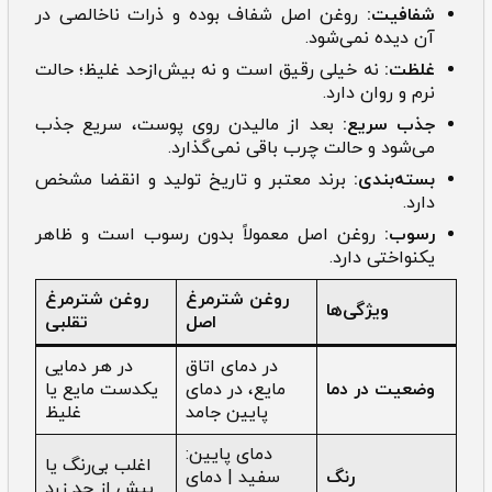
شفافیت:
روغن اصل شفاف بوده و ذرات ناخالصی در
آن دیده نمی‌شود.
غلظت:
نه خیلی رقیق است و نه بیش‌ازحد غلیظ؛ حالت
نرم و روان دارد.
جذب سریع:
بعد از مالیدن روی پوست، سریع جذب
می‌شود و حالت چرب باقی نمی‌گذارد.
بسته‌بندی:
برند معتبر و تاریخ تولید و انقضا مشخص
دارد.
رسوب:
روغن اصل معمولاً بدون رسوب است و ظاهر
یکنواختی دارد.
روغن شترمرغ
روغن شترمرغ
ویژگی‌ها
اصل
تقلبی
در دمای اتاق
در هر دمایی
وضعیت در دما
مایع، در دمای
یکدست مایع یا
پایین جامد
غلیظ
دمای پایین:
اغلب بی‌رنگ یا
رنگ
سفید | دمای
بیش از حد زرد