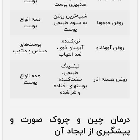
پوست
ضدپیری پوست
شبیه‌ترین روغن
همه انواع
روغن جوجوبا
به سبوم طبیعی
پوست
پوست
نرم‌کننده،
پوست‌های
روغن آووکادو
آبرسان قوی،
حساس و ملتهب
ضد التهاب
لیفتینگ
طبیعی،
همه انواع
روغن هسته انار
سفت‌کننده
پوست
پوست­های افتاده
و شل‌شده
درمان چین و چروک صورت و
پیشگیری از ایجاد آن