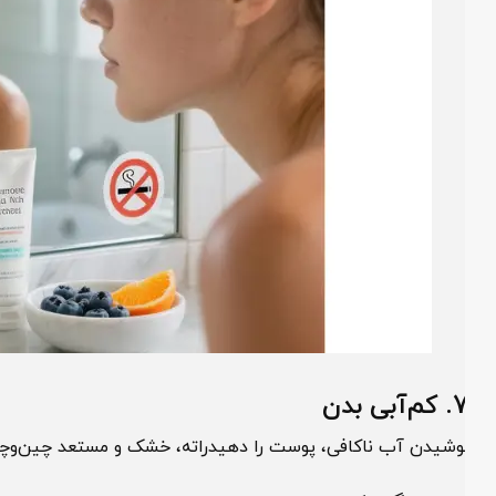
م‌آبی بدن
وشیدن آب ناکافی، پوست را دهیدراته، خشک و مستعد چین‌وچروک م