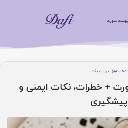
محصو
ت صورت
20
بدون دیدگاه
 + خطرات، نکات ایمنی و
شگیری