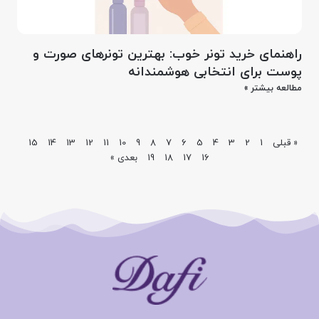
راهنمای خرید تونر خوب: بهترین تونرهای صورت و
پوست برای انتخابی هوشمندانه
مطالعه بیشتر »
« قبلی
1
2
3
4
5
6
7
8
9
10
11
12
13
14
15
16
17
18
19
بعدی »